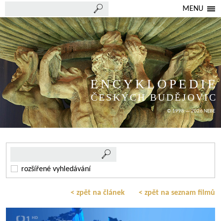
MENU
ENCYKLOPEDIE
ČESKÝCH BUDĚJOVIC
© 1998 — 2026 NEBE
rozšířené vyhledávání
< zpět na článek
< zpět na seznam filmů