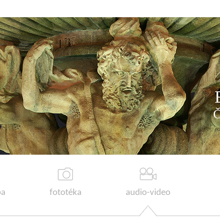
a
fototéka
audio-video