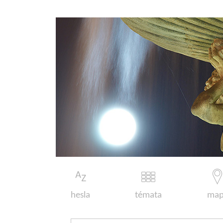
hesla
témata
map