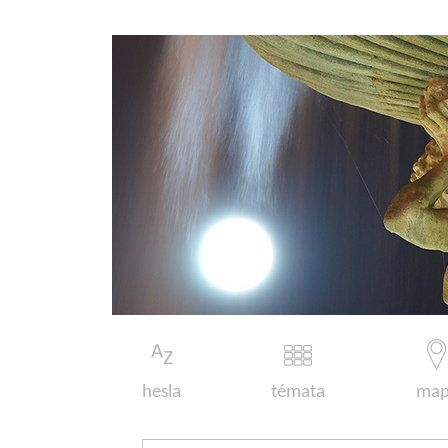
hesla
témata
map