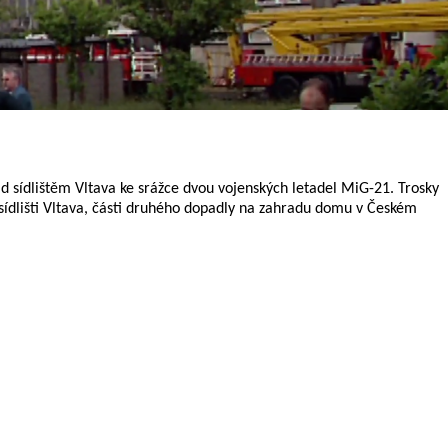
d sídlištěm Vltava ke srážce dvou vojenských letadel MiG-21. Trosky
sídlišti Vltava, části druhého dopadly na zahradu domu v Českém