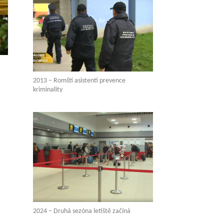
2013 – Romští asistenti prevence
kriminality
2024 – Druhá sezóna letiště začíná