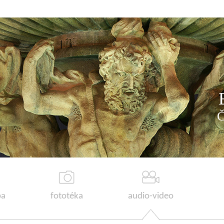
a
fototéka
audio-video