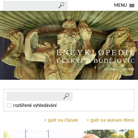
MENU
ENCYKLOPEDIE
ČESKÝCH BUDĚJOVIC
© 1998 — 2026 NEBE
rozšířené vyhledávání
< zpět na článek
< zpět na seznam filmů