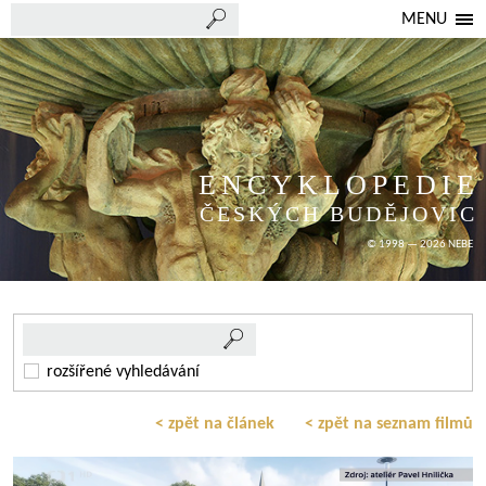
MENU
ENCYKLOPEDIE
ČESKÝCH BUDĚJOVIC
© 1998 — 2026 NEBE
rozšířené vyhledávání
< zpět na článek
< zpět na seznam filmů