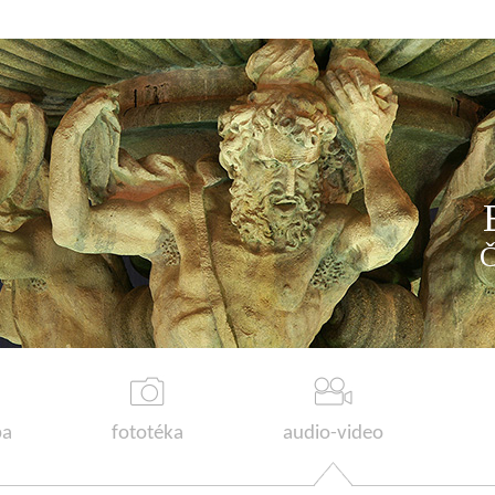
a
fototéka
audio-video