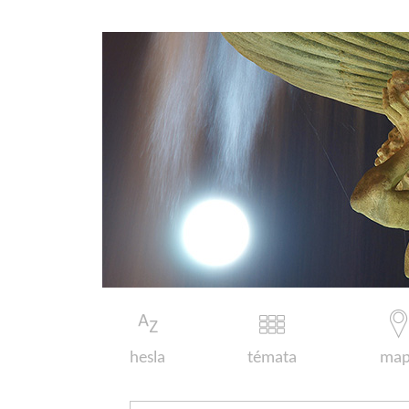
hesla
témata
map