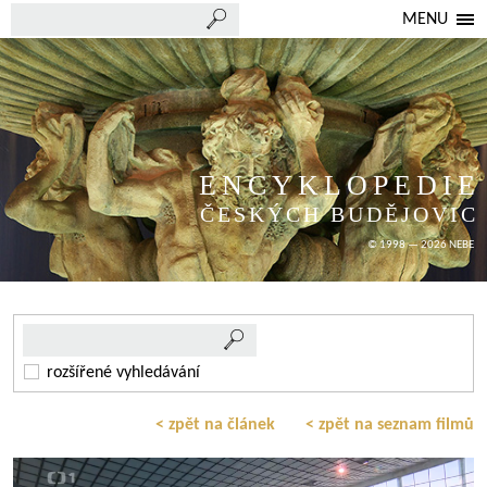
MENU
ENCYKLOPEDIE
ČESKÝCH BUDĚJOVIC
© 1998 — 2026 NEBE
rozšířené vyhledávání
< zpět na článek
< zpět na seznam filmů