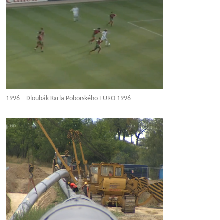
1996 – Dloubák Karla Poborského EURO 1996