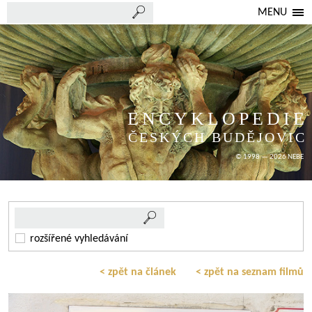
MENU
ENCYKLOPEDIE
ČESKÝCH BUDĚJOVIC
© 1998 — 2026 NEBE
rozšířené vyhledávání
< zpět na článek
< zpět na seznam filmů