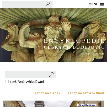
MENU
ENCYKLOPEDIE
ČESKÝCH BUDĚJOVIC
© 1998 — 2026 NEBE
rozšířené vyhledávání
< zpět na článek
< zpět na seznam filmů