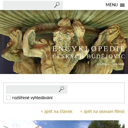
MENU
ENCYKLOPEDIE
ČESKÝCH BUDĚJOVIC
© 1998 — 2026 NEBE
rozšířené vyhledávání
< zpět na článek
< zpět na seznam filmů