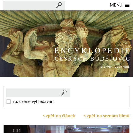
MENU
ENCYKLOPEDIE
ČESKÝCH BUDĚJOVIC
© 1998 — 2026 NEBE
rozšířené vyhledávání
< zpět na článek
< zpět na seznam filmů