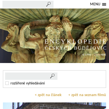
MENU
ENCYKLOPEDIE
ČESKÝCH BUDĚJOVIC
© 1998 — 2026 NEBE
rozšířené vyhledávání
< zpět na článek
< zpět na seznam filmů