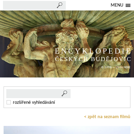
MENU
ENCYKLOPEDIE
ČESKÝCH BUDĚJOVIC
© 1998 — 2026 NEBE
rozšířené vyhledávání
< zpět na seznam filmů