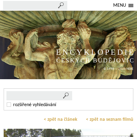
MENU
ENCYKLOPEDIE
ČESKÝCH BUDĚJOVIC
© 1998 — 2026 NEBE
rozšířené vyhledávání
< zpět na článek
< zpět na seznam filmů