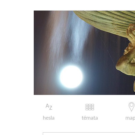
hesla
témata
map