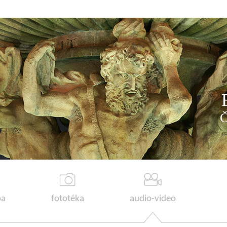
a
fototéka
audio-video