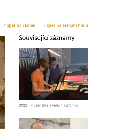
< zpět na článek
< zpět na seznam filmů
Související záznamy
2022 – Husův sbor a váleční uprchlíci