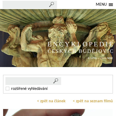
MENU
ENCYKLOPEDIE
ČESKÝCH BUDĚJOVIC
© 1998 — 2026 NEBE
rozšířené vyhledávání
< zpět na článek
< zpět na seznam filmů