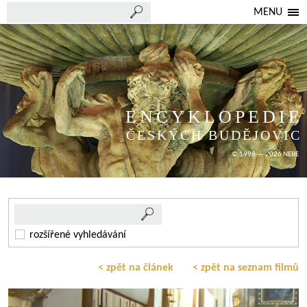
MENU
ENCYKLOPEDIE
ČESKÝCH BUDĚJOVIC
© 1998 — 2026 NEBE
rozšířené vyhledávání
< zpět na článek
< zpět na seznam filmů