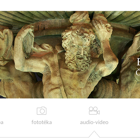
a
fototéka
audio-video