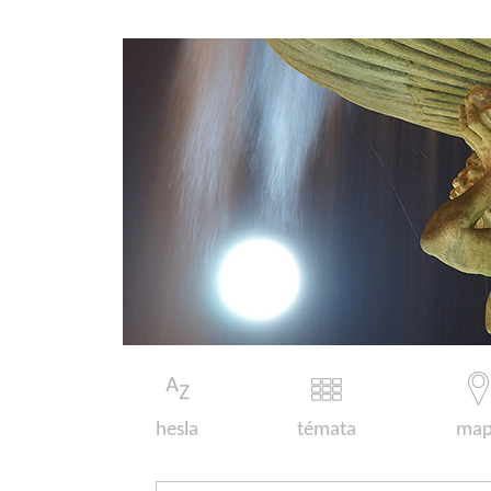
hesla
témata
map