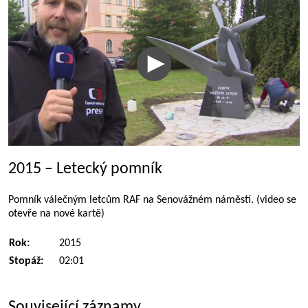
2015 – Letecký pomník
Pomník válečným letcům RAF na Senovážném náměstí. (video se
otevře na nové kartě)
Rok:
2015
Stopáž:
02:01
Související záznamy