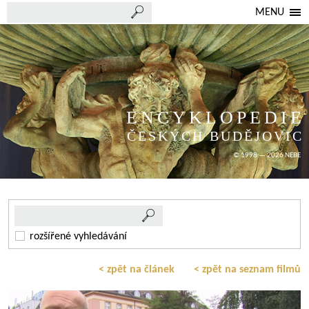
MENU
ENCYKLOPEDIE
ČESKÝCH BUDĚJOVIC
© 1998 — 2026 NEBE
rozšířené vyhledávání
< zpět na článek
< zpět na seznam filmů