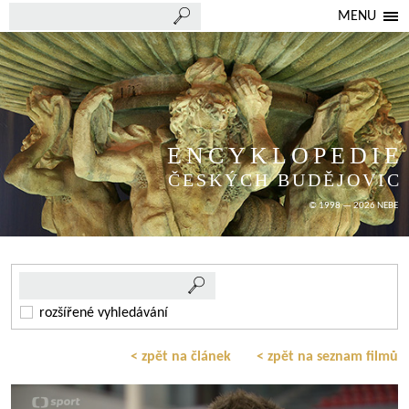
MENU
ENCYKLOPEDIE
ČESKÝCH BUDĚJOVIC
© 1998 — 2026 NEBE
rozšířené vyhledávání
< zpět na článek
< zpět na seznam filmů