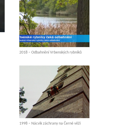
2018 – Odbahnění Vrbenských rybníků
1998 – Nácvik záchrany na Černé věži