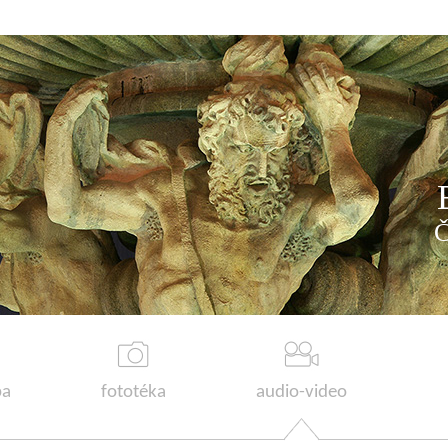
a
fototéka
audio-video