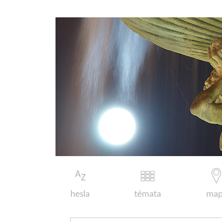
hesla
témata
map