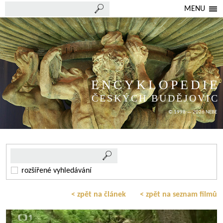
MENU
ENCYKLOPEDIE
ČESKÝCH BUDĚJOVIC
© 1998 — 2026 NEBE
rozšířené vyhledávání
< zpět na článek
< zpět na seznam filmů