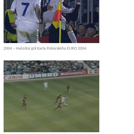
2004 – Hvězdný gól Karla Poborského EURO 2004