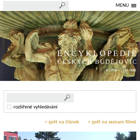
MENU
ENCYKLOPEDIE
ČESKÝCH BUDĚJOVIC
© 1998 — 2026 NEBE
rozšířené vyhledávání
< zpět na článek
< zpět na seznam filmů