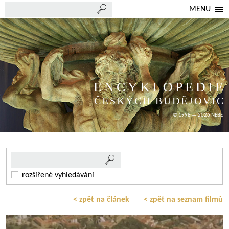
MENU
ENCYKLOPEDIE
ČESKÝCH BUDĚJOVIC
© 1998 — 2026 NEBE
rozšířené vyhledávání
< zpět na článek
< zpět na seznam filmů