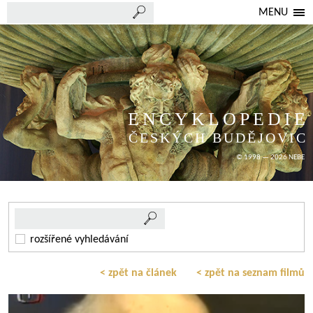
MENU
ENCYKLOPEDIE
ČESKÝCH BUDĚJOVIC
© 1998 — 2026 NEBE
rozšířené vyhledávání
< zpět na článek
< zpět na seznam filmů