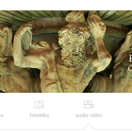
a
fototéka
audio-video