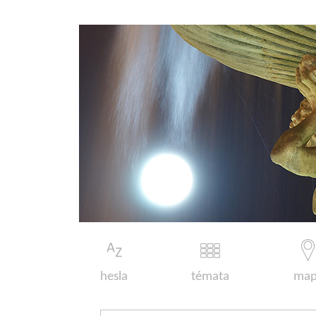
hesla
témata
map