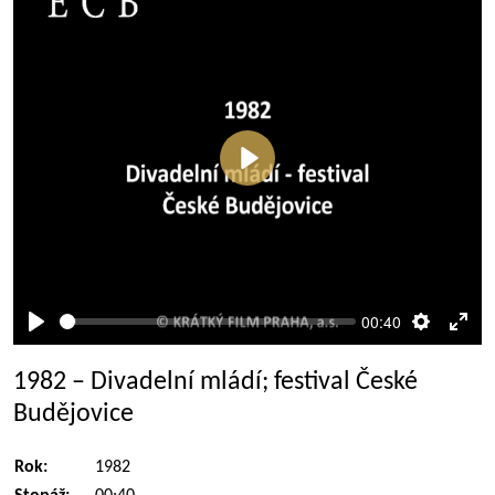
Přehrát
00:40
Přehrát
Nastaven
Rež
celé
1982 – Divadelní mládí; festival České
obra
Budějovice
Rok:
1982