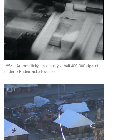
1958 – Automatický stroj, který zabalí 400.000 cigaret
za den v Budějovické továrně