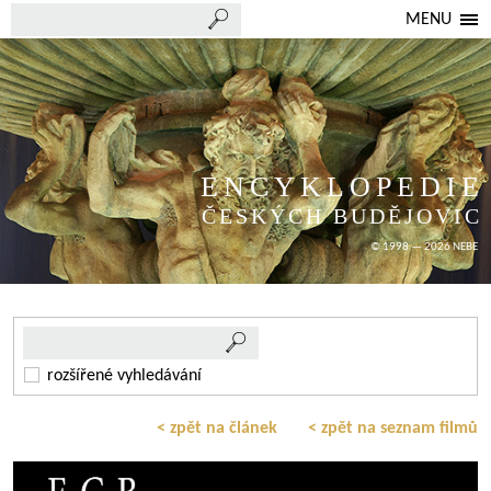
MENU
ENCYKLOPEDIE
ČESKÝCH BUDĚJOVIC
© 1998 — 2026 NEBE
rozšířené vyhledávání
< zpět na článek
< zpět na seznam filmů