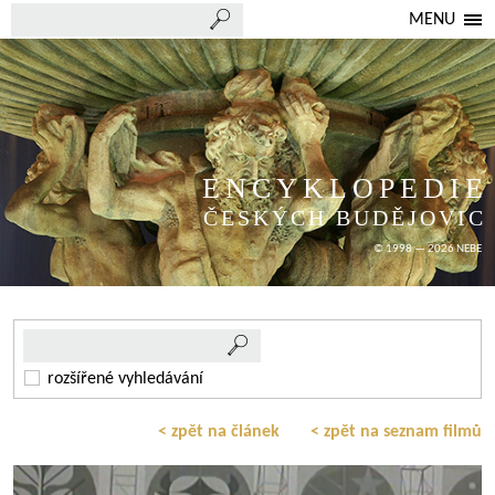
MENU
ENCYKLOPEDIE
ČESKÝCH BUDĚJOVIC
© 1998 — 2026 NEBE
rozšířené vyhledávání
< zpět na článek
< zpět na seznam filmů