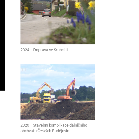
2024 – Doprava ve Srubci II
vení
ežim
elé
brazovky
2020 – Stavební komplikace dálničního
obchvatu Českých Budějovic