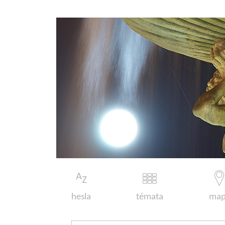
hesla
témata
map