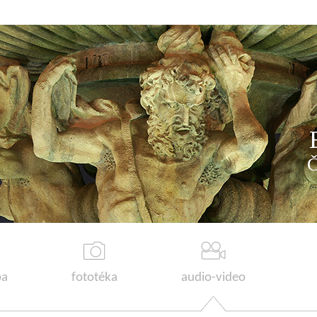
a
fototéka
audio-video