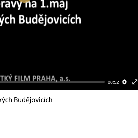
Přehrát
00:52
Nasta
R
c
ských Budějovicích
o