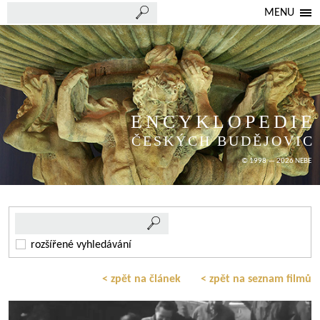
MENU
ENCYKLOPEDIE
ČESKÝCH BUDĚJOVIC
© 1998 — 2026 NEBE
rozšířené vyhledávání
< zpět na článek
< zpět na seznam filmů