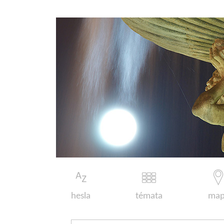
hesla
témata
map