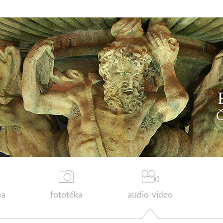
a
fototéka
audio-video