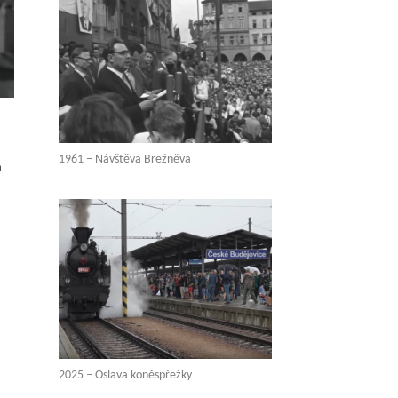
1961 – Návštěva Brežněva
a
2025 – Oslava koněspřežky