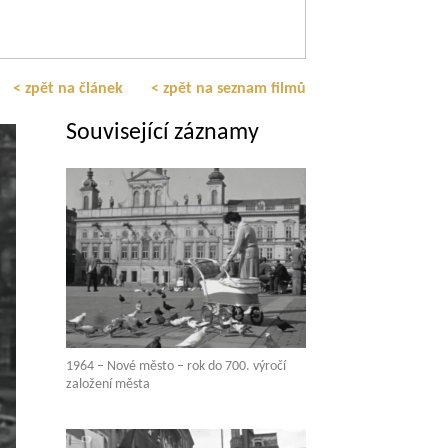
< zpět na článek
< zpět na seznam filmů
Související záznamy
1964 – Nové město – rok do 700. výročí
založení města