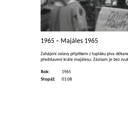
1965 – Majáles 1965
Zahájení oslavy přípitkem z tupláku piva děk
představení krále majálesu. Záznam je bez zvu
Rok:
1965
Stopáž:
01:08