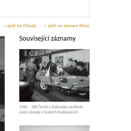
< zpět na článek
< zpět na seznam filmů
Související záznamy
1960 – 280 Čechů z Rakouska navštívilo
moto závody v Českých Budějovicích