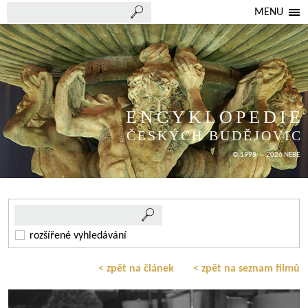
MENU
ENCYKLOPEDIE
ČESKÝCH BUDĚJOVIC
© 1998 — 2026 NEBE
rozšířené vyhledávání
< zpět na článek
< zpět na seznam filmů