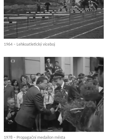
1964 – Lehkoatletický víceboj
1978 – Propagační medailon města