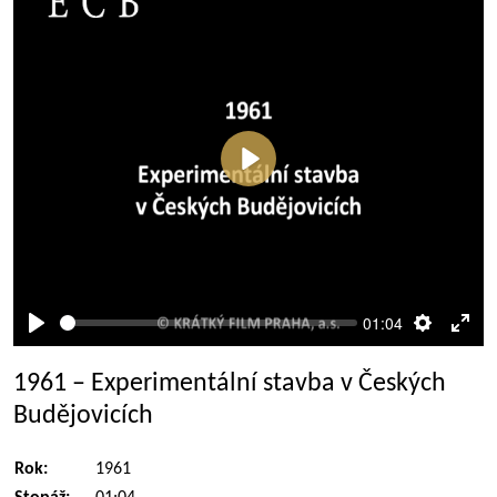
Přehrát
01:04
Přehrát
Nastaven
Rež
celé
1961 – Experimentální stavba v Českých
obra
Budějovicích
Rok:
1961