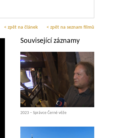
< zpět na článek
< zpět na seznam filmů
Související záznamy
2023 – Správce Černé věže