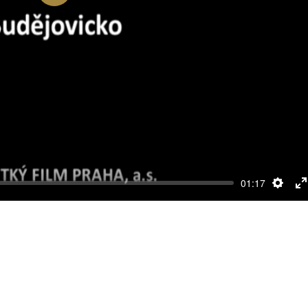
Přehrát
01:17
Nasta
R
c
o