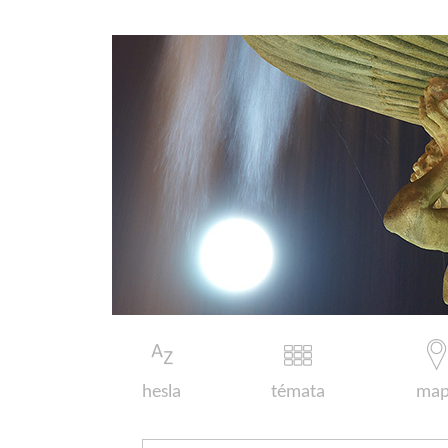
hesla
témata
map