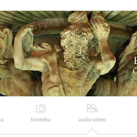
a
fototéka
audio-video