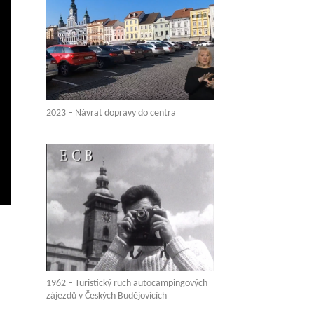
2023 – Návrat dopravy do centra
vení
ežim
elé
brazovky
1962 – Turistický ruch autocampingových
zájezdů v Českých Budějovicích