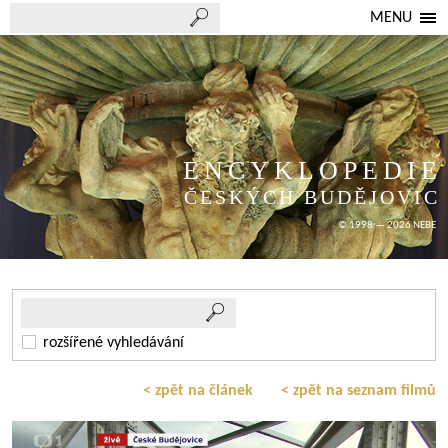
MENU
ENCYKLOPEDIE
ČESKÝCH BUDĚJOVIC
© 1998 — 2026 NEBE
rozšířené vyhledávání
< zpět na článek
< zpět na seznam filmů