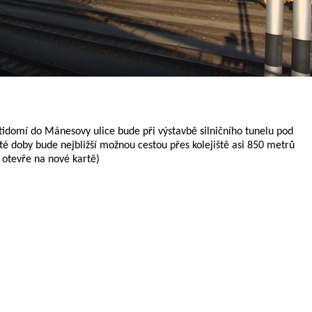
ětidomí do Mánesovy ulice bude při výstavbě silničního tunelu pod
té doby bude nejbližší možnou cestou přes kolejiště asi 850 metrů
e otevře na nové kartě)