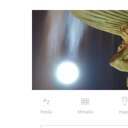
hesla
témata
map