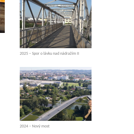
2025 – Spor o lávku nad nádražím II
2024 – Nový most