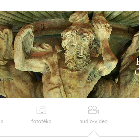
a
fototéka
audio-video