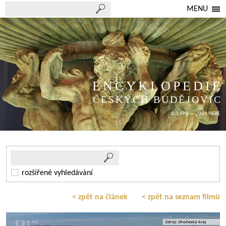
MENU
ENCYKLOPEDIE
ČESKÝCH BUDĚJOVIC
© 1998 — 2026 NEBE
rozšířené vyhledávání
< zpět na článek
< zpět na seznam filmů