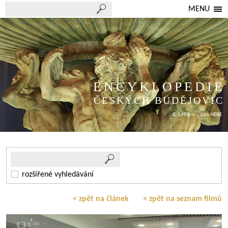
MENU
ENCYKLOPEDIE
ČESKÝCH BUDĚJOVIC
© 1998 — 2026 NEBE
rozšířené vyhledávání
< zpět na článek
< zpět na seznam filmů