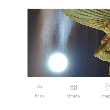
hesla
témata
map