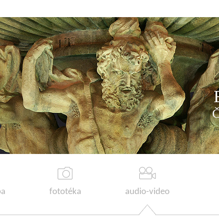
a
fototéka
audio-video