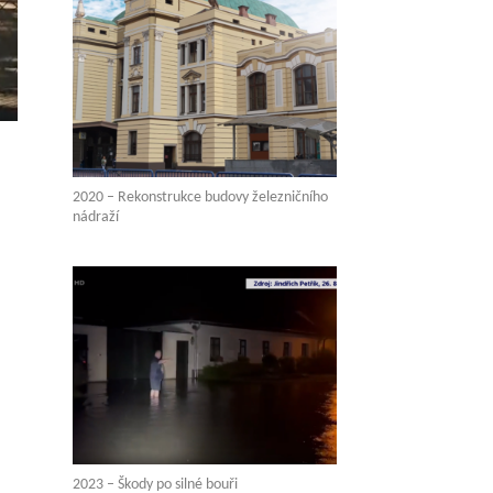
2020 – Rekonstrukce budovy železničního
nádraží
2023 – Škody po silné bouři