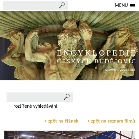
MENU
ENCYKLOPEDIE
ČESKÝCH BUDĚJOVIC
© 1998 — 2026 NEBE
rozšířené vyhledávání
< zpět na článek
< zpět na seznam filmů