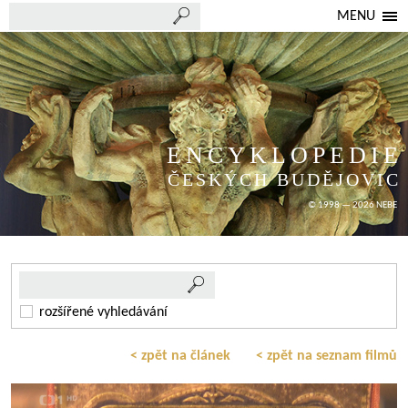
MENU
ENCYKLOPEDIE
ČESKÝCH BUDĚJOVIC
© 1998 — 2026 NEBE
rozšířené vyhledávání
< zpět na článek
< zpět na seznam filmů