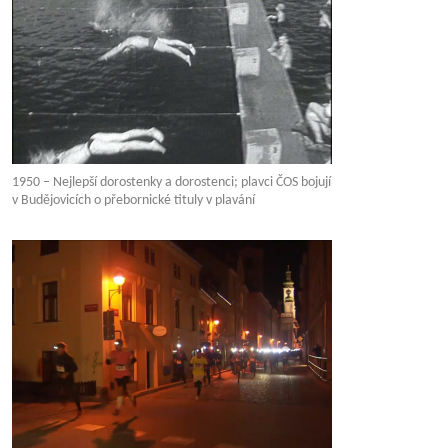
1950 – Nejlepší dorostenky a dorostenci; plavci ČOS bojují
v Budějovicích o přebornické tituly v plavání