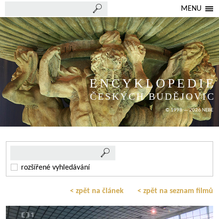
MENU
ENCYKLOPEDIE
ČESKÝCH BUDĚJOVIC
© 1998 — 2026 NEBE
rozšířené vyhledávání
< zpět na článek
< zpět na seznam filmů