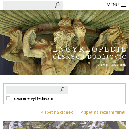
MENU
ENCYKLOPEDIE
ČESKÝCH BUDĚJOVIC
© 1998 — 2026 NEBE
rozšířené vyhledávání
< zpět na článek
< zpět na seznam filmů