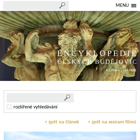
MENU
ENCYKLOPEDIE
ČESKÝCH BUDĚJOVIC
© 1998 — 2026 NEBE
rozšířené vyhledávání
< zpět na článek
< zpět na seznam filmů