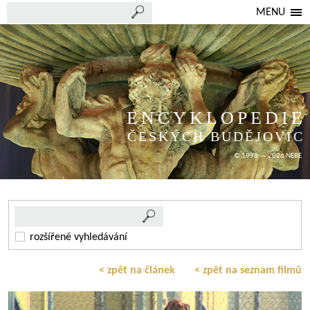
MENU
ENCYKLOPEDIE
ČESKÝCH BUDĚJOVIC
© 1998 — 2026 NEBE
rozšířené vyhledávání
< zpět na článek
< zpět na seznam filmů