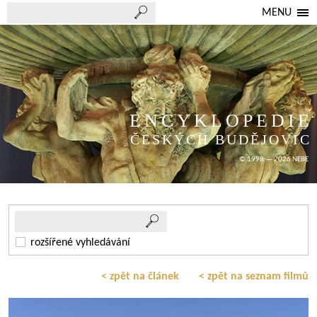
MENU
ENCYKLOPEDIE
ČESKÝCH BUDĚJOVIC
© 1998 — 2026 NEBE
rozšířené vyhledávání
< zpět na článek
< zpět na seznam filmů