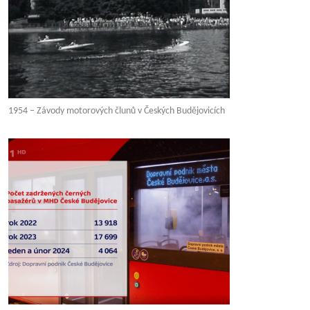
1954 – Závody motorových člunů v Českých Budějovicích