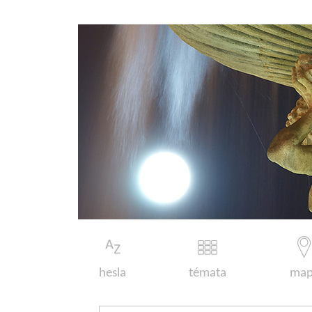
hesla
témata
map