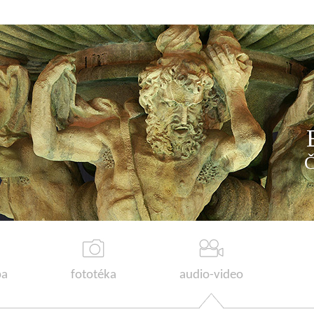
a
fototéka
audio-video