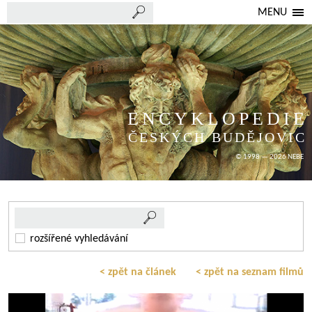
MENU
ENCYKLOPEDIE
ČESKÝCH BUDĚJOVIC
© 1998 — 2026 NEBE
rozšířené vyhledávání
< zpět na článek
< zpět na seznam filmů