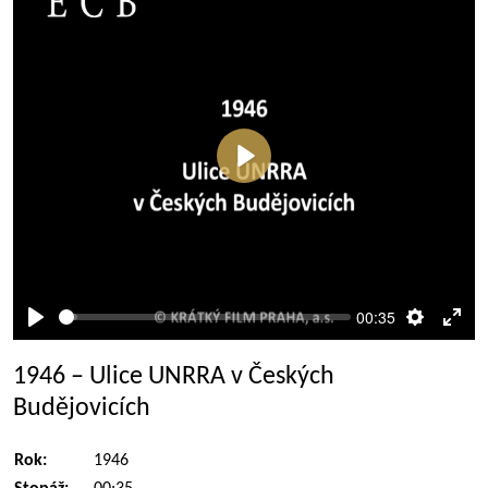
Přehrát
00:35
Přehrát
Nastaven
Rež
celé
1946 – Ulice UNRRA v Českých
obra
Budějovicích
Rok:
1946