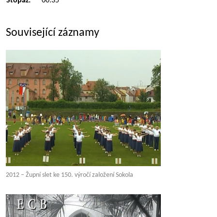
Stopáž:
00:35
Související záznamy
2012 – Župní slet ke 150. výročí založení Sokola