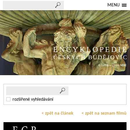
MENU
ENCYKLOPEDIE
ČESKÝCH BUDĚJOVIC
© 1998 — 2026 NEBE
rozšířené vyhledávání
< zpět na článek
< zpět na seznam filmů