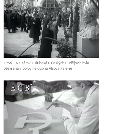
1956 – Na zámku Hluboká u Českých Budějovic byla
otevřena v polovině dubna Alšova galerie